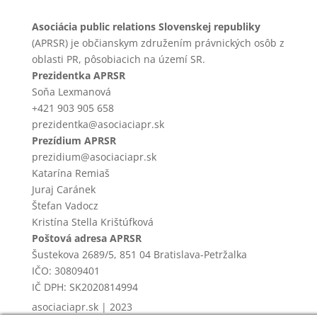
Asociácia public relations Slovenskej republiky
(APRSR) je občianskym združením právnických osôb z
oblasti PR, pôsobiacich na území SR.
Prezidentka APRSR
Soňa Lexmanová
+421 903 905 658
prezidentka@asociaciapr.sk
Prezídium APRSR
prezidium@asociaciapr.sk
Katarína Remiaš
Juraj Caránek
Štefan Vadocz
Kristína Stella Krištúfková
Poštová adresa APRSR
Šustekova 2689/5, 851 04 Bratislava-Petržalka
IČO: 30809401
IČ DPH: SK2020814994
asociaciapr.sk | 2023