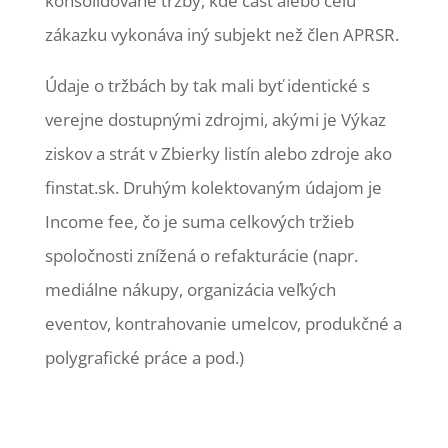
konsolidované tržby, kde časť alebo celú
zákazku vykonáva iný subjekt než člen APRSR.
Údaje o tržbách by tak mali byť identické s
verejne dostupnými zdrojmi, akými je Výkaz
ziskov a strát v Zbierky listín alebo zdroje ako
finstat.sk. Druhým kolektovaným údajom je
Income fee, čo je suma celkových tržieb
spoločnosti znížená o refakturácie (napr.
mediálne nákupy, organizácia veľkých
eventov, kontrahovanie umelcov, produkčné a
polygrafické práce a pod.)