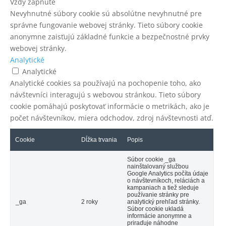
Vždy zapnuté
Nevyhnutné súbory cookie sú absolútne nevyhnutné pre
správne fungovanie webovej stránky. Tieto súbory cookie
anonymne zaisťujú základné funkcie a bezpečnostné prvky
webovej stránky.
Analytické
Analytické
Analytické cookies sa používajú na pochopenie toho, ako
návštevníci interagujú s webovou stránkou. Tieto súbory
cookie pomáhajú poskytovať informácie o metrikách, ako je
počet návštevníkov, miera odchodov, zdroj návštevnosti atď.
Cookie
Dĺžka trvania
Popis
Súbor cookie _ga
nainštalovaný službou
Google Analytics počíta údaje
o návštevníkoch, reláciách a
kampaniach a tiež sleduje
používanie stránky pre
_ga
2 roky
analytický prehľad stránky.
Súbor cookie ukladá
informácie anonymne a
priraďuje náhodne