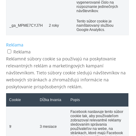
vygenerované číslo na
rozpoznanie jedinečných
návštevníkov.
Tento súbor cookie je
_ga_MPME7CYJ7H
2 roky
nainštalovaný službou
Google Analytics.
Reklama
Reklama
Reklamné súbory cookie sa používajú na poskytovanie
relevantných reklám a marketingových kampaní
návštevníkom. Tieto súbory cookie sledujú návštevníkov na
webových stránkach a zhromažďujú informácie na
poskytovanie prispôsobených reklám.
Cookie
Dĺžka trvania
Popis
Facebook nastavuje tento súbor
cookie tak, aby používateľom
zobrazoval relevantné reklamy
sledovaním správania
fr
3 mesiace
používateľov na webe, na
stránkach, ktoré majú Facebook