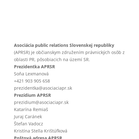
Asociácia public relations Slovenskej republiky
(APRSR) je občianskym združením právnických osôb z
oblasti PR, pôsobiacich na území SR.
Prezidentka APRSR
Soňa Lexmanová
+421 903 905 658
prezidentka@asociaciapr.sk
Prezídium APRSR
prezidium@asociaciapr.sk
Katarína Remiaš
Juraj Caránek
Štefan Vadocz
Kristína Stella Krištúfková
Poštová adresa APRSR