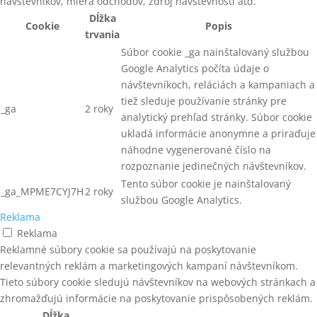
návštevníkov, miera odchodov, zdroj návštevnosti atď.
Dĺžka
Cookie
Popis
trvania
Súbor cookie _ga nainštalovaný službou
Google Analytics počíta údaje o
návštevníkoch, reláciách a kampaniach a
tiež sleduje používanie stránky pre
_ga
2 roky
analytický prehľad stránky. Súbor cookie
ukladá informácie anonymne a priraďuje
náhodne vygenerované číslo na
rozpoznanie jedinečných návštevníkov.
Tento súbor cookie je nainštalovaný
_ga_MPME7CYJ7H
2 roky
službou Google Analytics.
Reklama
Reklama
Reklamné súbory cookie sa používajú na poskytovanie
relevantných reklám a marketingových kampaní návštevníkom.
Tieto súbory cookie sledujú návštevníkov na webových stránkach a
zhromažďujú informácie na poskytovanie prispôsobených reklám.
Dĺžka