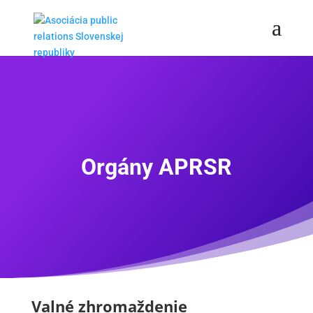
Orgány APRSR
Valné zhromaždenie