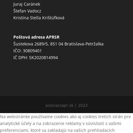
Juraj Caránek
Štefan Vadocz
Kristína Stella Krištúfková
Poštová adresa APRSR
Šustekova 2689/5, 851 04 Bratislava-Petržalka
IČO: 30809401
IČ DPH: SK2020814994
asociaciapr.sk | 2023
Na webstránke používame cookies ako aj cookies tretích strán pre
analytické účely a na zobrazenie reklamy v súvislosti s vašimi
preferenciami, ktoré sa zakladajú na vašich prehliadacích