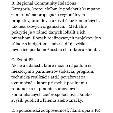
B. Regional Community Relations
Kategória, ktorej cieľom je podchytiť kampane
zamerané na propagáciu regionálnych
projektov, brandov a aktivít či už komerčných,
tak neziskových organizácií. . Mediálne
pokrytie je v rámci daných lokalít a ich
presahom. Rozsah realizovaných projektov je v
súlade s budgetom a odzrkadľuje výšku
investícií podľa možnosti a charakteru klienta.
C. Event PR
Akcie a udalosti, ktoré možno nápadom či
niektorým z parametrov (lokácia, program,
technická realizácia atď.) považovať za
výnimočné a ktoré prispeli k posilneniu
reputácie a naplneniu stanovených
komunikačných cieľov spoločnosti a/alebo
zvýšili publicitu klienta alebo značky.
D. Spoločenská zodpovednosť, filantropia a PR