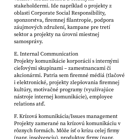
stakeholdermi. Ide napríklad o projekty z
oblasti Corporate Social Responsibility,
sponzorstva, firemnej filantropie, podpora
záujmových združení, kampane pre tretí
sektor a projekty na úrovni miestnej
samosprávy.
E. Internal Communication
Projekty komunikácie korporácií s internými
cieľovými skupinami – zamestnancami či
akcionármi. Patria sem firemné médiá (tlačové
i elektronické, projekty zlepšovania firemnej
kultúry, motivačné programy (využívajúce
nástroje internej komunikácie), employee
relations atď.
F. Krízová komunikácia/Issues management
Projekty zamerané na krízovú komunikáciu v
rôznych formách. Môže ísť o krízu celej firmy
(napr. insolvenciu), produktov firmy (napr.