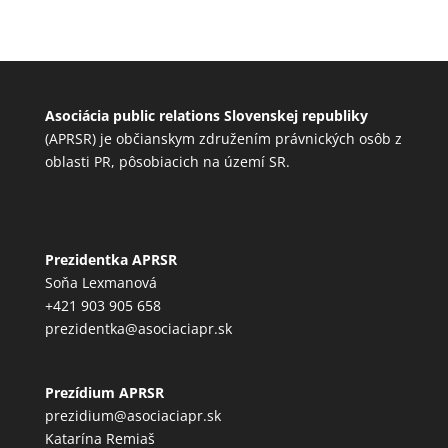
Asociácia public relations Slovenskej republiky
(APRSR) je občianskym združením právnických osôb z
oblasti PR, pôsobiacich na území SR.
Prezidentka APRSR
Soňa Lexmanová
+421 903 905 658
prezidentka@asociaciapr.sk
Prezídium APRSR
prezidium@asociaciapr.sk
Katarína Remiaš