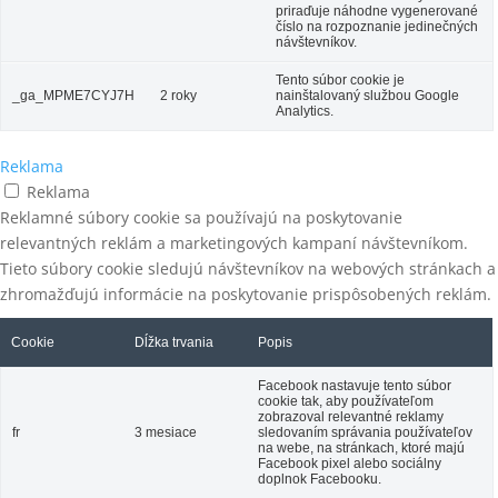
priraďuje náhodne vygenerované
číslo na rozpoznanie jedinečných
návštevníkov.
Tento súbor cookie je
_ga_MPME7CYJ7H
2 roky
nainštalovaný službou Google
Analytics.
Reklama
Reklama
Reklamné súbory cookie sa používajú na poskytovanie
relevantných reklám a marketingových kampaní návštevníkom.
Tieto súbory cookie sledujú návštevníkov na webových stránkach a
zhromažďujú informácie na poskytovanie prispôsobených reklám.
Cookie
Dĺžka trvania
Popis
Facebook nastavuje tento súbor
cookie tak, aby používateľom
zobrazoval relevantné reklamy
fr
3 mesiace
sledovaním správania používateľov
na webe, na stránkach, ktoré majú
Facebook pixel alebo sociálny
doplnok Facebooku.