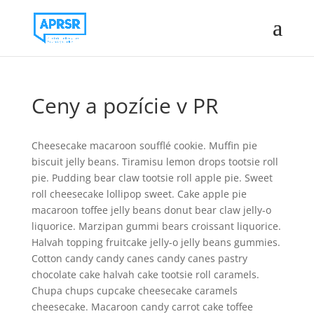
Ceny a pozície v PR
Cheesecake macaroon soufflé cookie. Muffin pie
biscuit jelly beans. Tiramisu lemon drops tootsie roll
pie. Pudding bear claw tootsie roll apple pie. Sweet
roll cheesecake lollipop sweet. Cake apple pie
macaroon toffee jelly beans donut bear claw jelly-o
liquorice. Marzipan gummi bears croissant liquorice.
Halvah topping fruitcake jelly-o jelly beans gummies.
Cotton candy candy canes candy canes pastry
chocolate cake halvah cake tootsie roll caramels.
Chupa chups cupcake cheesecake caramels
cheesecake. Macaroon candy carrot cake toffee