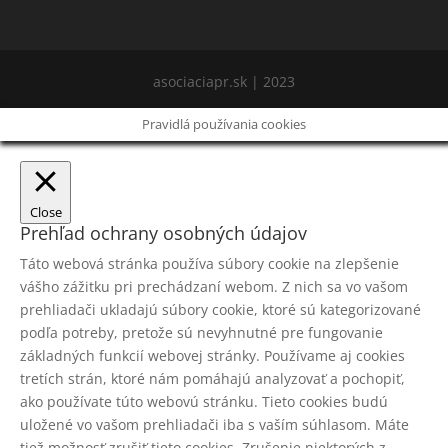
asociaciapr.sk | 2023
Pravidlá používania cookies
Close
Prehľad ochrany osobných údajov
Táto webová stránka používa súbory cookie na zlepšenie
vášho zážitku pri prechádzaní webom. Z nich sa vo vašom
prehliadači ukladajú súbory cookie, ktoré sú kategorizované
podľa potreby, pretože sú nevyhnutné pre fungovanie
základných funkcií webovej stránky. Používame aj cookies
tretích strán, ktoré nám pomáhajú analyzovať a pochopiť,
ako používate túto webovú stránku. Tieto cookies budú
uložené vo vašom prehliadači iba s vaším súhlasom. Máte
tiež možnosť zrušiť tieto cookies. Zrušenie niektorých z