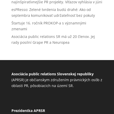
najinšpiratívnejšie PR projekty. Víťazov vyhlásia v júni
esPResso: Zelené tvrdenia budú drahé: Ako od
septembra komunikovať udržateľnosť bez pokuty
Štartuje 16. ročník PROKOP-a s významnými
zmenami
Asociácia public relations SR má už 20 členov. Jej
rady posilní Grape PR a Neuropea
Asociácia public relations Slovenskej republiky
(APRSR) je občianskym združením právnických osôb z
oblasti PR, pôsobiacich na území SR.
Prezidentka APRSR