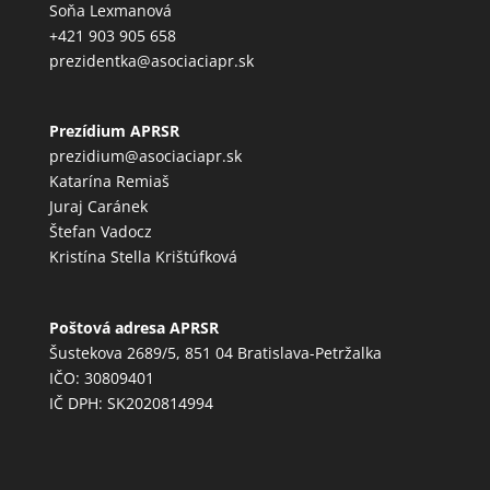
Soňa Lexmanová
+421 903 905 658
prezidentka@asociaciapr.sk
Prezídium APRSR
prezidium@asociaciapr.sk
Katarína Remiaš
Juraj Caránek
Štefan Vadocz
Kristína Stella Krištúfková
Poštová adresa APRSR
Šustekova 2689/5, 851 04 Bratislava-Petržalka
IČO: 30809401
IČ DPH: SK2020814994