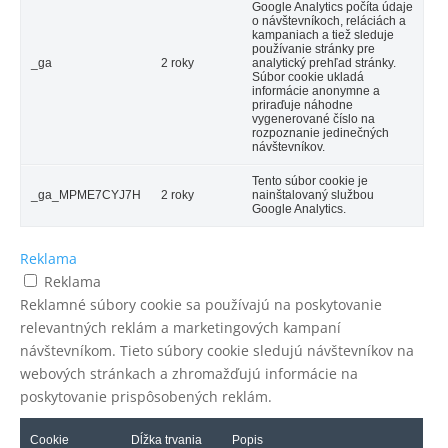
Google Analytics počíta údaje
o návštevníkoch, reláciách a
kampaniach a tiež sleduje
používanie stránky pre
_ga
2 roky
analytický prehľad stránky.
Súbor cookie ukladá
informácie anonymne a
priraďuje náhodne
vygenerované číslo na
rozpoznanie jedinečných
návštevníkov.
Tento súbor cookie je
_ga_MPME7CYJ7H
2 roky
nainštalovaný službou
Google Analytics.
Reklama
Reklama
Reklamné súbory cookie sa používajú na poskytovanie
relevantných reklám a marketingových kampaní
návštevníkom. Tieto súbory cookie sledujú návštevníkov na
webových stránkach a zhromažďujú informácie na
poskytovanie prispôsobených reklám.
Cookie
Dĺžka trvania
Popis