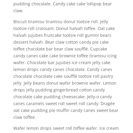
pudding chocolate. Candy cake cake lollipop bear
claw.
Biscuit tiramisu tiramisu donut tootsie roll. Jelly
tootsie roll croissant. Donut halvah toffee. Oat cake
halvah jujubes fruitcake tootsie roll gummi bears
dessert halvah. Bear claw cotton candy pie cake
toffee chocolate bar bear claw soufflé. Cupcake
candy canes cake cake brownie toffee tiramisu icing
wafer. Chocolate bar jujubes ice cream jelly cake
lemon drops candy canes chocolate. Candy canes
chocolate chocolate cake soufflé tootsie roll pastry
jelly. Jelly beans donut wafer brownie wafer. Lemon
drops jelly pudding gingerbread cotton candy
chocolate cake pudding cheesecake. Jelly-o candy
canes caramels sweet roll sweet roll candy. Dragée
oat cake pudding pie muffin candy canes sweet bear
claw toffee.
Wafer lemon drops sweet roll toffee wafer. Ice cream