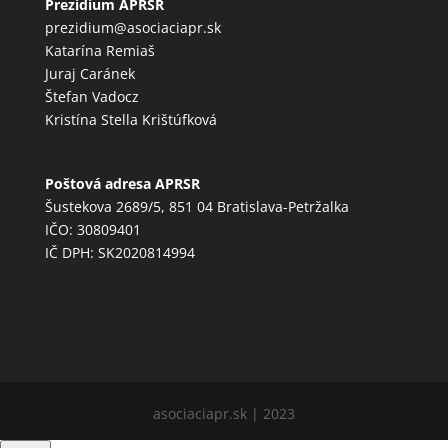
Prezídium APRSR
prezidium@asociaciapr.sk
Katarína Remiaš
Juraj Caránek
Štefan Vadocz
Kristína Stella Krištúfková
Poštová adresa APRSR
Šustekova 2689/5, 851 04 Bratislava-Petržalka
IČO: 30809401
IČ DPH: SK2020814994
asociaciapr.sk | 2023