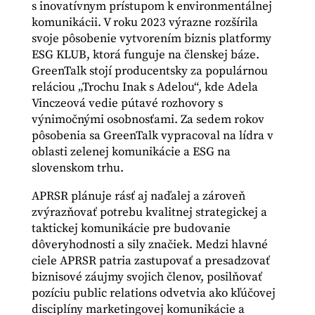
s inovatívnym prístupom k environmentálnej
komunikácii. V roku 2023 výrazne rozšírila
svoje pôsobenie vytvorením biznis platformy
ESG KLUB, ktorá funguje na členskej báze.
GreenTalk stojí producentsky za populárnou
reláciou „Trochu Inak s Adelou“, kde Adela
Vinczeová vedie pútavé rozhovory s
výnimočnými osobnosťami. Za sedem rokov
pôsobenia sa GreenTalk vypracoval na lídra v
oblasti zelenej komunikácie a ESG na
slovenskom trhu.
APRSR plánuje rásť aj naďalej a zároveň
zvýrazňovať potrebu kvalitnej strategickej a
taktickej komunikácie pre budovanie
dôveryhodnosti a sily značiek. Medzi hlavné
ciele APRSR patria zastupovať a presadzovať
biznisové záujmy svojich členov, posilňovať
pozíciu public relations odvetvia ako kľúčovej
disciplíny marketingovej komunikácie a