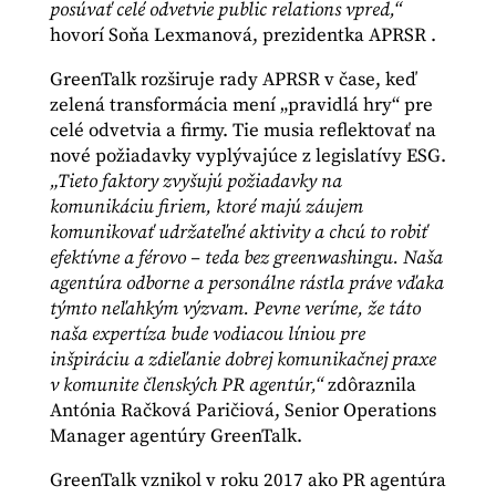
posúvať celé odvetvie public relations vpred,“
hovorí Soňa Lexmanová, prezidentka APRSR .
GreenTalk rozširuje rady APRSR v čase, keď
zelená transformácia mení „pravidlá hry“ pre
celé odvetvia a firmy. Tie musia reflektovať na
nové požiadavky vyplývajúce z legislatívy ESG.
„Tieto faktory zvyšujú požiadavky na
komunikáciu firiem, ktoré majú záujem
komunikovať udržateľné aktivity a chcú to robiť
efektívne a férovo – teda bez greenwashingu. Naša
agentúra odborne a personálne rástla práve vďaka
týmto neľahkým výzvam. Pevne veríme, že táto
naša expertíza bude vodiacou líniou pre
inšpiráciu a zdieľanie dobrej komunikačnej praxe
v komunite členských PR agentúr,“
zdôraznila
Antónia Račková Paričiová, Senior Operations
Manager agentúry GreenTalk.
GreenTalk vznikol v roku 2017 ako PR agentúra