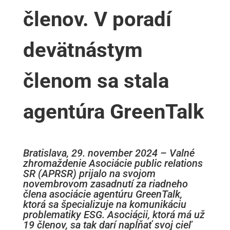
členov. V poradí
devätnástym
členom sa stala
agentúra GreenTalk
Bratislava, 29. november 2024 – Valné
zhromaždenie Asociácie public relations
SR (APRSR) prijalo na svojom
novembrovom zasadnutí za riadneho
člena asociácie agentúru GreenTalk,
ktorá sa špecializuje na komunikáciu
problematiky ESG. Asociácii, ktorá má už
19 členov, sa tak darí napĺňať svoj cieľ