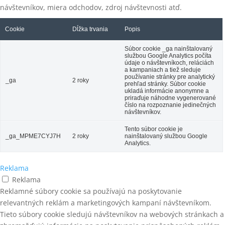
návštevníkov, miera odchodov, zdroj návštevnosti atď.
Cookie
Dĺžka trvania
Popis
Súbor cookie _ga nainštalovaný
službou Google Analytics počíta
údaje o návštevníkoch, reláciách
a kampaniach a tiež sleduje
používanie stránky pre analytický
_ga
2 roky
prehľad stránky. Súbor cookie
ukladá informácie anonymne a
priraďuje náhodne vygenerované
číslo na rozpoznanie jedinečných
návštevníkov.
Tento súbor cookie je
_ga_MPME7CYJ7H
2 roky
nainštalovaný službou Google
Analytics.
Reklama
Reklama
Reklamné súbory cookie sa používajú na poskytovanie
relevantných reklám a marketingových kampaní návštevníkom.
Tieto súbory cookie sledujú návštevníkov na webových stránkach a